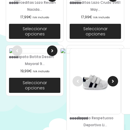
Merceditas Lazo Recién
Merceditas Lazo Crudo 9961
Nacida...
May...
17,99
€
17,99
€
IVA Incluido
IVA Incluido
Seleccionar
Seleccionar
opciones
opciones
Zapato Botita Desert
Mayoral 9...
19,99
€
IVA Incluido
Seleccionar
opciones
Zapato Respetuoso
Deportivo Li...