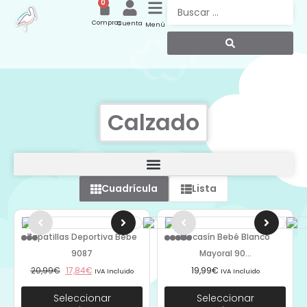
0
Compras
Cuenta
Menú
Calzado
Cuadrícula
Lista
Zapatillas Deportiva Bebe
Mocasín Bebé Blanco
9087
Mayoral 90...
20,99
€
17,84
€
19,99
€
IVA Incluido
IVA Incluido
Seleccionar
Seleccionar