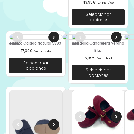
43,95
€
IVA Incluido
Seleccionar
opciones
Pepito Calado Natural 9893
Sandalia Cangrejera Verano
Bla...
17,99
€
IVA Incluido
15,99
€
IVA Incluido
Seleccionar
opciones
Seleccionar
opciones