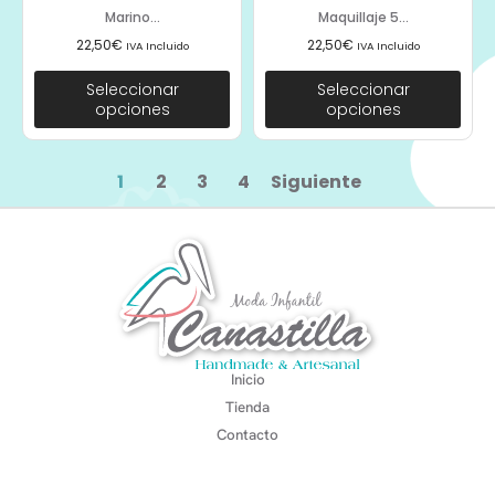
Marino...
Maquillaje 5...
22,50
€
22,50
€
IVA Incluido
IVA Incluido
Seleccionar
Seleccionar
opciones
opciones
1
2
3
4
Siguiente
Inicio
Tienda
Contacto