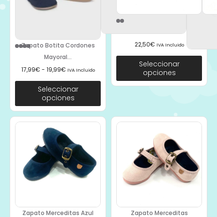
Zapato Merceditas Granate
5552...
22,50
€
Zapato Botita Cordones
IVA Incluido
Mayoral...
Seleccionar
17,99
€
-
19,99
€
IVA Incluido
opciones
Seleccionar
opciones
Zapato Merceditas Azul
Zapato Merceditas