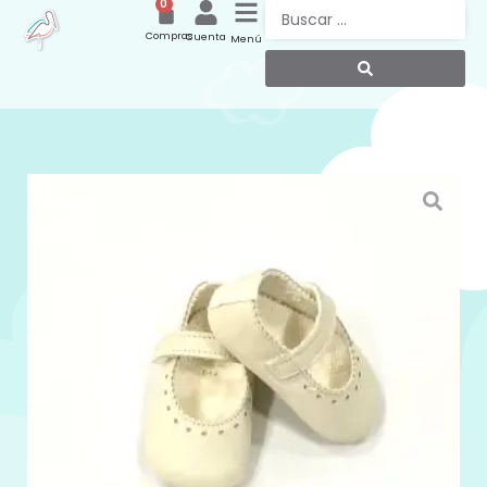
0
Compras
Cuenta
Menú