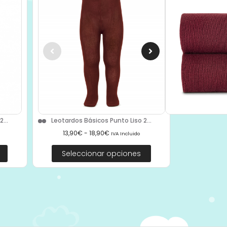
...
Leotardos Básicos Punto Liso 2...
13,90
€
-
18,90
€
IVA Incluido
Seleccionar opciones