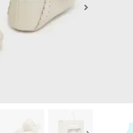
Talla Zap
Los producto
que el produ
Importante
Volver a l