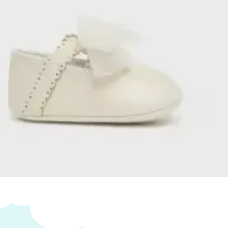
ato
Añadir al carrito
s personalizados se hacen bajo pedido, verifica
cto sea personalizable:
:
La personalización no esta incluida en el precio.
a tienda