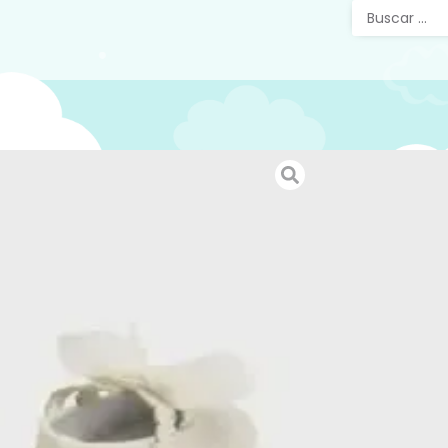
Zapat
Con La
Zapatos 
cierre ma
bebe.
Ma
SKU:
7630
Categorías
Etiquetas:
17,99
€