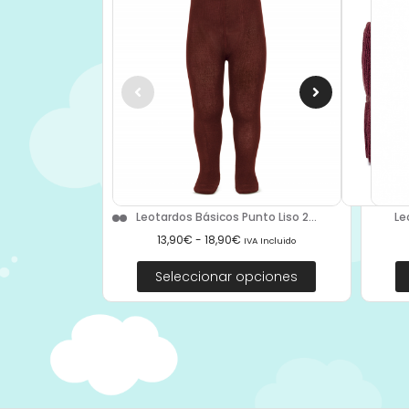
Le
Leotardos Básicos Punto Liso 2...
13,90
€
-
18,90
€
IVA Incluido
Seleccionar opciones