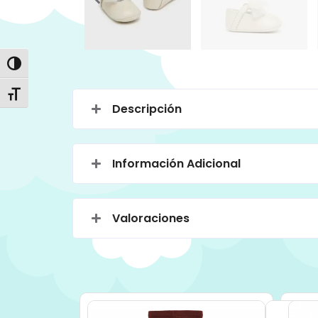
Alternar alto contraste
Alternar tamaño de letra
Descripción
Información Adicional
Valoraciones