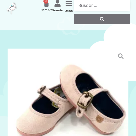
0
Compras
Cuenta
Menú