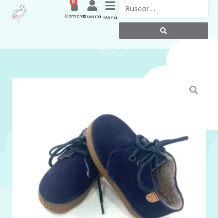
0
Compras
Cuenta
Menú