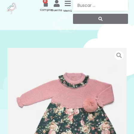
0
Compras
Cuenta
Menú