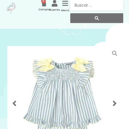
0
Compras
Cuenta
Menú