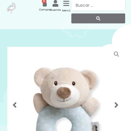
0
Compras
Cuenta
Menú