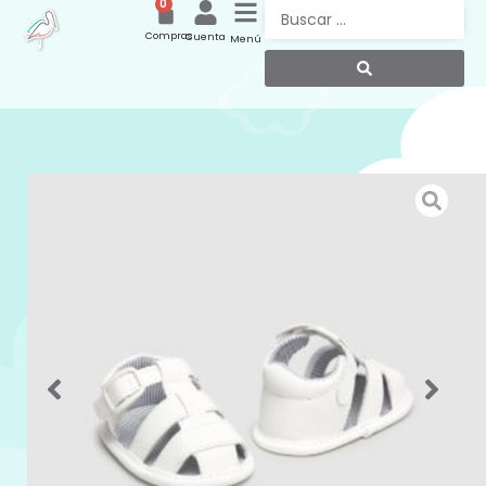
0
Compras
Cuenta
Menú