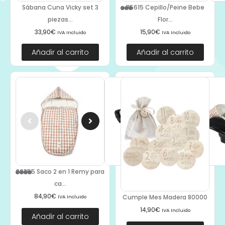
Sábana Cuna Vicky set 3
75615 Cepillo/Peine Bebe
piezas...
Flor...
33,90
€
15,90
€
IVA Incluido
IVA Incluido
Añadir al carrito
Añadir al carrito
36355 Saco 2 en 1 Remy para
ca...
84,90
€
Cumple Mes Madera 80000
IVA Incluido
14,90
€
IVA Incluido
Añadir al carrito