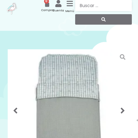
0
Compras
Cuenta
Menú