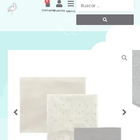
0
Compras
Cuenta
Menú