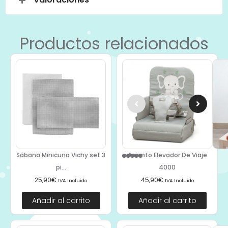
Productos relacionados
Sábana Minicuna Vichy set 3
Asiento Elevador De Viaje
pi...
4000
25,90
€
45,90
€
IVA Incluido
IVA Incluido
Añadir al carrito
Añadir al carrito