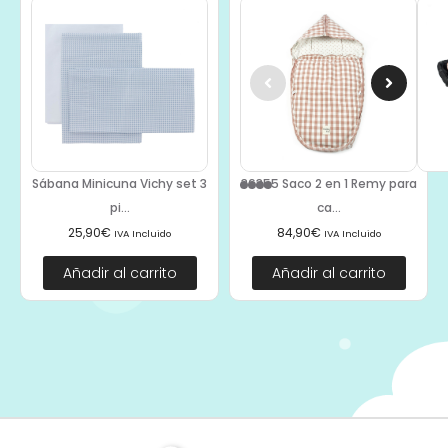
Sábana Minicuna Vichy set 3
36355 Saco 2 en 1 Remy para
pi...
ca...
25,90
€
84,90
€
IVA Incluido
IVA Incluido
Añadir al carrito
Añadir al carrito