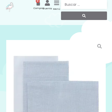
0
Compras
Cuenta
Menú