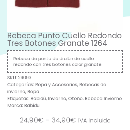
Rebeca Punto Cuello Redondo
Tres Botones Granate 1264
Rebeca de punto de dralón de cuello
redondo con tres botones color granate.
SKU:
29093
Categorías:
Ropa y Accesorios
,
Rebecas de
invierno
,
Ropa
Etiquetas:
Babidú
,
Invierno
,
Otoño
,
Rebeca Invierno
Marca:
Babidu
24,90
€
-
34,90
€
IVA Incluido