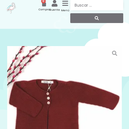
0
Compras
Cuenta
Menú