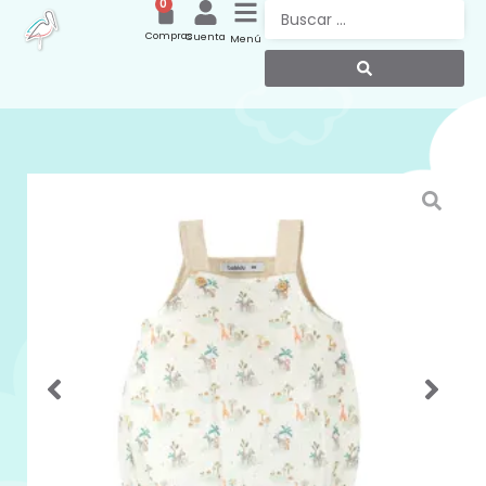
0
Compras
Cuenta
Menú