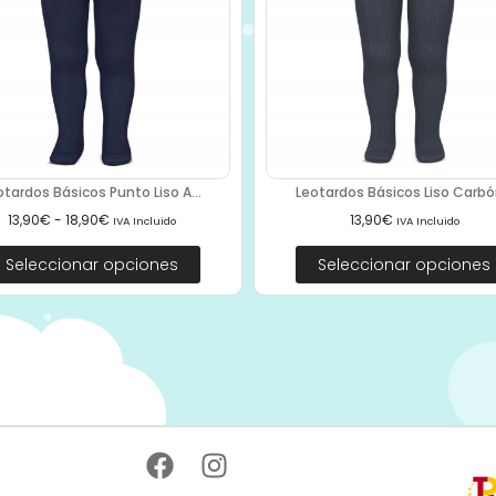
otardos Básicos Punto Liso A...
Leotardos Básicos Liso Carbón
13,90
€
-
18,90
€
13,90
€
IVA Incluido
IVA Incluido
Seleccionar opciones
Seleccionar opciones