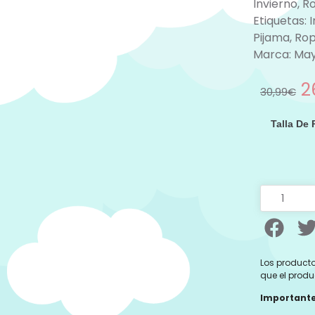
Invierno
,
R
Etiquetas:
I
Pijama
,
Rop
Marca:
May
2
30,99
€
Talla De
Los producto
que el produ
Importante