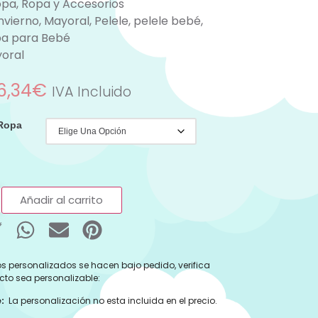
opa
,
Ropa y Accesorios
nvierno
,
Mayoral
,
Pelele
,
pelele bebé
,
a para Bebé
oral
6,34
€
IVA Incluido
 Ropa
Añadir al carrito
s personalizados se hacen bajo pedido, verifica
cto sea personalizable:
:
La personalización no esta incluida en el precio.