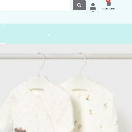
0
Compras
Cuenta
 Largo Bebe 1728
largo para recién nacida
de Mayoral
nte color blanco, pensado para ofrecer
y suavidad desde los primeros días del
tá elaborado con un tejido delicado al
eal para la piel sensible de los recién
o de pijama largo aporta calidez y
d, mientras que los cierres facilitan
cambiar a la bebé con rapidez.
do como un set ideal para regalar, es
ón práctica y encantadora para