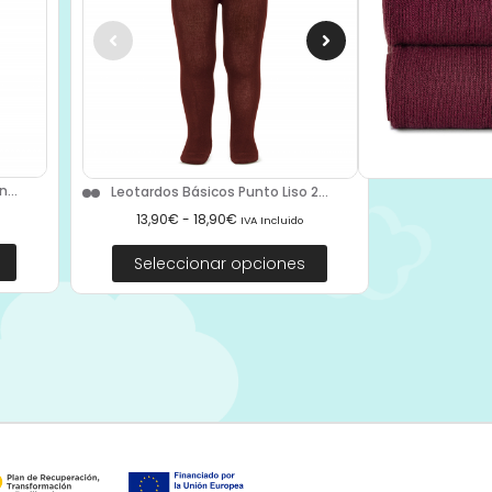
...
Leotardos Básicos Punto Liso 2...
13,90
€
-
18,90
€
IVA Incluido
Seleccionar opciones