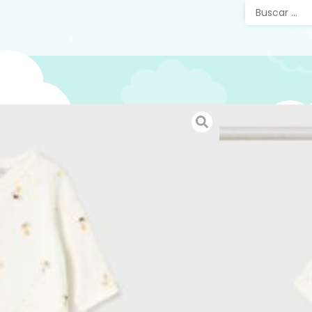
Pijama
Pijama 
en elega
confort 
bebé. Es
tacto, id
nacidos.
Su diseñ
comodida
vestir y 
Presenta
una opci