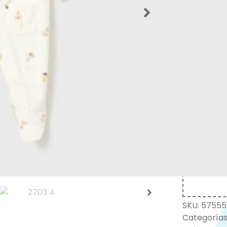
completa
Un básic
con funci
primeros
http://c
una-piez
Al elegi
apoyando 
Better C
obtiene 
masas y 
hasta los
producto
demanda
equivale
SKU:
57555
Categorías