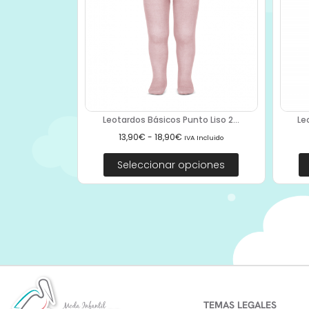
Leotardos Básicos Punto Liso 2...
Le
13,90
€
-
18,90
€
IVA Incluido
Seleccionar opciones
TEMAS LEGALES