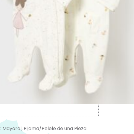
r la canastilla de bienvenida del bebé.
o esencial que combina estilo clásico
onalidad para el día a día de los
 meses.
anastilla.com.es/pijama-pelele-de-
a-invierno/
r nuestros productos de algodón estás
nuestra inversión en la iniciativa
otton. El algodón Better Cotton se
mediante un sistema de balance de
no se puede rastrear físicamente
 productos finales. Sin embargo, los
res de algodón se benefician de la
 de Better Cotton en volúmenes
ntes..
Mayoral
:
Mayoral
,
Pijama/Pelele de una Pieza