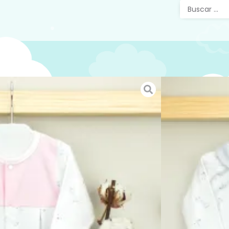
Pijama
Rosa
Pijama E
larga, co
SKU:
N/D
Categorías
Etiquetas:
Bebé
,
Rosa
Este prod
existencia