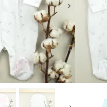
Los producto
que el produ
Importante
Volver a l