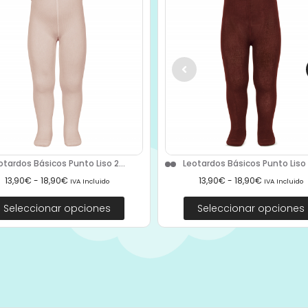
otardos Básicos Punto Liso 2...
Leotardos Básicos Punto Liso 2
13,90
€
-
18,90
€
13,90
€
-
18,90
€
IVA Incluido
IVA Incluido
Seleccionar opciones
Seleccionar opciones