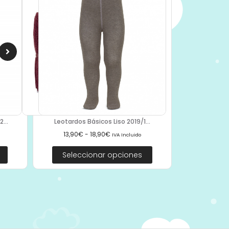
Leotardos Básicos Liso 2019/1...
...
13,90
€
-
18,90
€
IVA Incluido
Seleccionar opciones