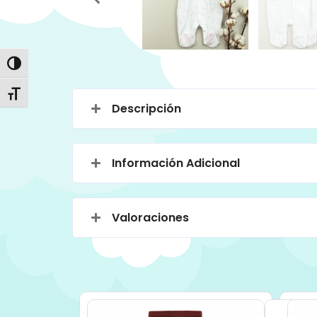
Alternar alto contraste
Alternar tamaño de letra
Descripción
Información Adicional
Valoraciones