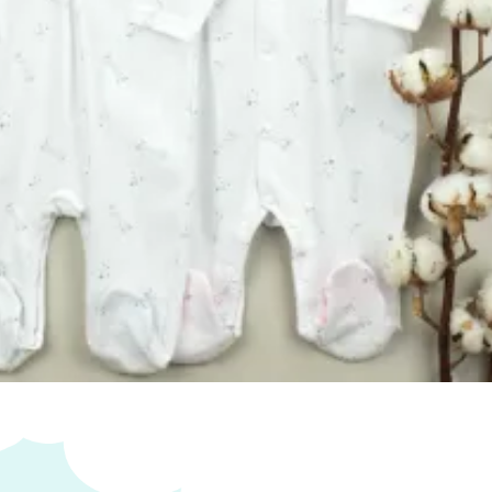
s personalizados se hacen bajo pedido, verifica
cto sea personalizable:
:
La personalización no esta incluida en el precio.
a tienda