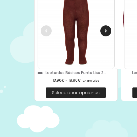
Le
Leotardos Básicos Punto Liso 2...
13,90
€
-
18,90
€
IVA Incluido
Seleccionar opciones