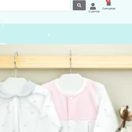
0
Compras
Cuenta
 Entero Pelele Jirafas
ntero / Pelele diseño Jirafas, manga
lor rosa. 100 % Algodón.
:
Peleles Invierno
,
Ropa
,
Ropa y Accesorios
Babidú
,
pelele bebé
,
Pijama
,
Ropa para
ucto no está disponible porque no quedan
s.