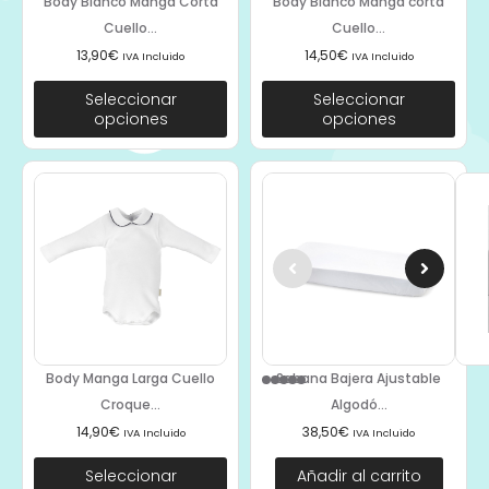
Body Blanco Manga Corta
Body Blanco Manga corta
Cuello...
Cuello...
13,90
€
14,50
€
IVA Incluido
IVA Incluido
Seleccionar
Seleccionar
opciones
opciones
Body Manga Larga Cuello
Sabana Bajera Ajustable
Croque...
Algodó...
14,90
€
38,50
€
IVA Incluido
IVA Incluido
Seleccionar
Añadir al carrito