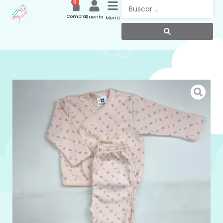
0
Compras
Cuenta
Menú