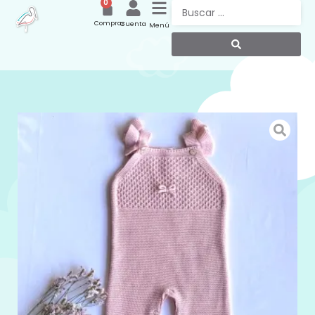
0
Compras
Cuenta
Menú