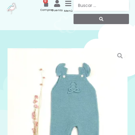
0
Compras
Cuenta
Menú