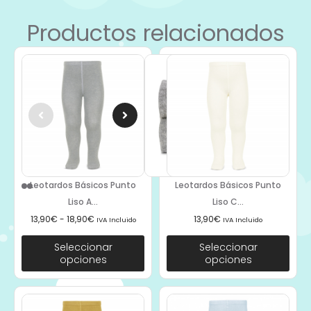
Productos relacionados
Leotardos Básicos Punto
Leotardos Básicos Punto
Liso A...
Liso C...
13,90
€
-
18,90
€
13,90
€
IVA Incluido
IVA Incluido
Seleccionar
Seleccionar
opciones
opciones