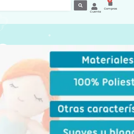
0
Compras
Cuenta
e Sirena 4332
eluche sirena de tacto suave y
o, que se convertirá en el mejor
o de juego para tu bebé durante sus
s. Marca
KioKids
.
o para +10 meses
esto de nuestros
modelos de
s
:
Complementos y Puericultura
,
Juguetes