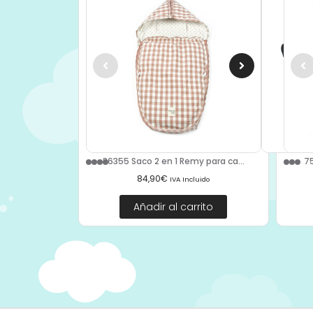
36355 Saco 2 en 1 Remy para ca...
75
84,90
€
IVA Incluido
Añadir al carrito