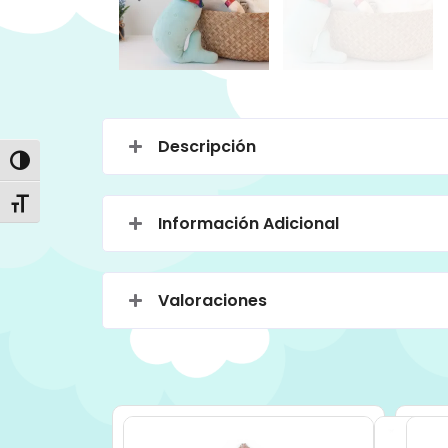
Descripción
Alternar alto contraste
Alternar tamaño de letra
Información Adicional
Valoraciones