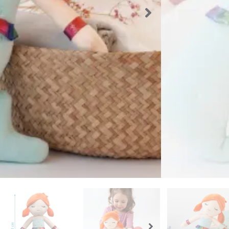
Etiquetas:
15,90
€
Sin existe
Los producto
que el produ
Importante
Volver a l