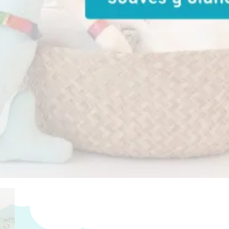
Gugú
,
Juguete
,
KioKids
IVA Incluido
ncias
s personalizados se hacen bajo pedido, verifica
cto sea personalizable:
:
La personalización no esta incluida en el precio.
a tienda