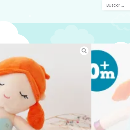
Peluch
Tierno p
esponjos
compañer
aventura
Adaptad
Mira el r
peluche
SKU:
40030
Categorías