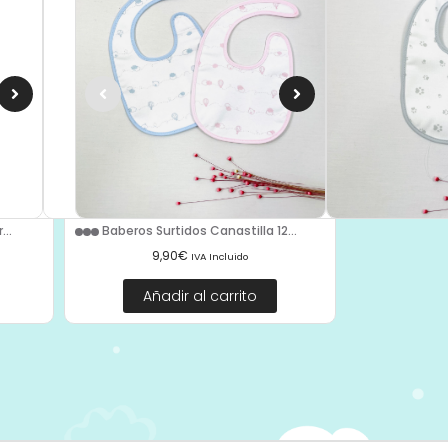
...
Baberos Surtidos Canastilla 12...
9,90
€
IVA Incluido
Añadir al carrito