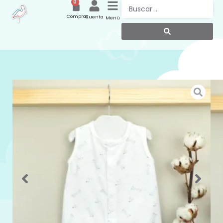
0
Compras
Cuenta
Menú