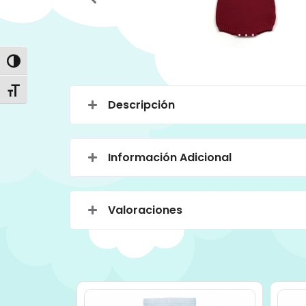
Alternar alto contraste
Alternar tamaño de letra
Descripción
Información Adicional
Valoraciones