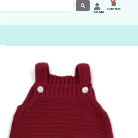
0
Compras
Cuenta
 Punto Cherry 851219
unto confeccionado en punto con
y botones en la parte superior y en la
na para facilitar el cambio del bebé, en
página disponemos de rebecas,
 gorros y patucos para conjuntar este
s ver mas opciones de peleles puedes
a nuestra
s://canastilla.com.es/peleles-invierno/