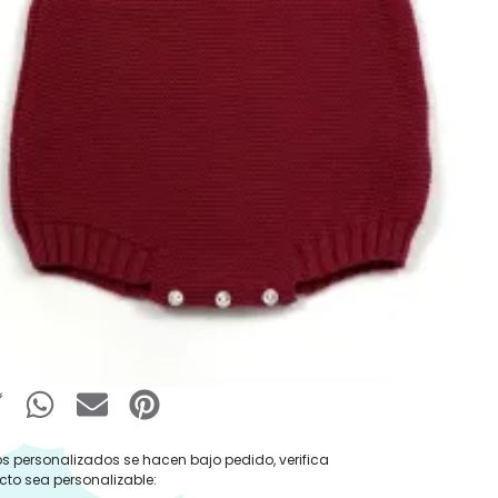
:
Ropa y Accesorios
,
Peleles Invierno
,
vierno
,
Ropa
Babydif
,
Pelele
,
Ropa para Bebé
idif
€
IVA Incluido
 Ropa
Añadir al carrito
s personalizados se hacen bajo pedido, verifica
cto sea personalizable: