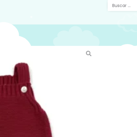
Pelele
Pelele p
tirantes 
entrepier
nuestra 
capotas,
pelele.
Si desea
acceder 
web
http