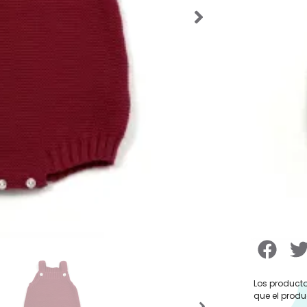
SKU:
54401
Categorías
Rebajas In
Etiquetas:
Marca:
Bab
29,95
Talla De
Los producto
que el produ