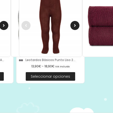
...
Leotardos Básicos Punto Liso 2...
13,90
€
-
18,90
€
IVA Incluido
Seleccionar opciones