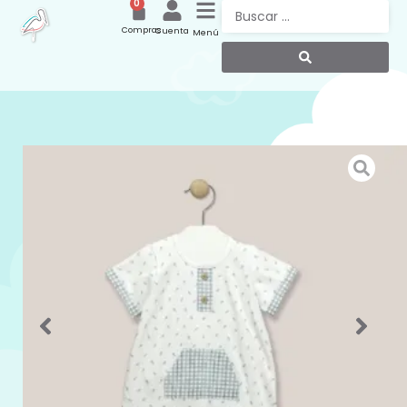
0
Compras
Cuenta
Menú