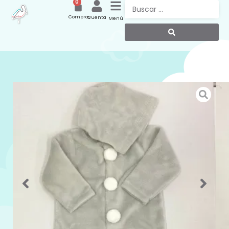
0
Compras
Cuenta
Menú