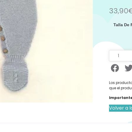
33,90
Talla De
Los producto
que el produ
Importante
Volver a l