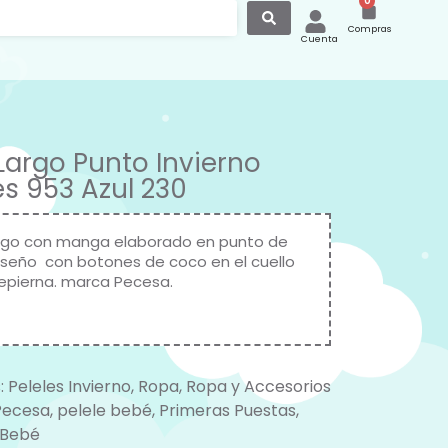
0
Compras
Cuenta
 Largo Punto Invierno
s 953 Azul 230
argo con manga elaborado en punto de
diseño con botones de coco en el cuello
repierna. marca Pecesa.
:
Peleles Invierno
,
Ropa
,
Ropa y Accesorios
Pecesa
,
pelele bebé
,
Primeras Puestas
,
 Bebé