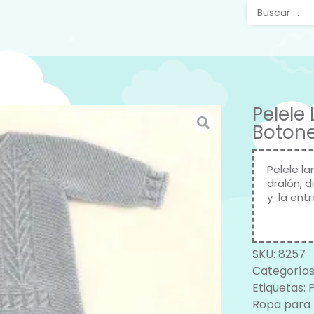
Pelele
Botone
Pelele l
dralón, 
y la ent
SKU:
8257
Categorías
Etiquetas:
Ropa para