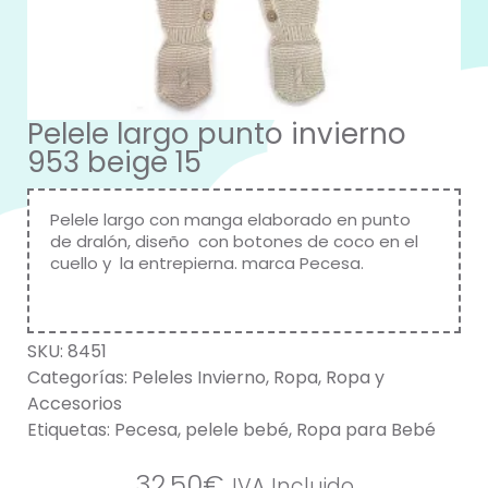
Pelele largo punto invierno
953 beige 15
Pelele largo con manga elaborado en punto
de dralón, diseño con botones de coco en el
cuello y la entrepierna. marca Pecesa.
SKU:
8451
Categorías:
Peleles Invierno
,
Ropa
,
Ropa y
Accesorios
Etiquetas:
Pecesa
,
pelele bebé
,
Ropa para Bebé
32,50
€
IVA Incluido