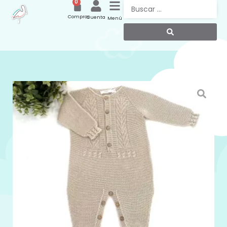
0
Compras
Cuenta
Menú