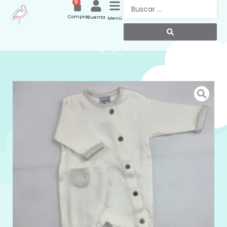
0
Compras
Cuenta
Menú