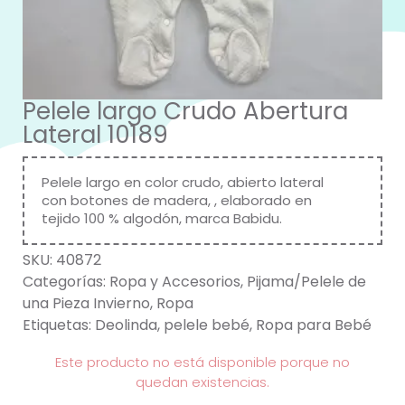
Pelele largo Crudo Abertura
Lateral 10189
Pelele largo en color crudo, abierto lateral
con botones de madera, , elaborado en
tejido 100 % algodón, marca Babidu.
SKU:
40872
Categorías:
Ropa y Accesorios
,
Pijama/Pelele de
una Pieza Invierno
,
Ropa
Etiquetas:
Deolinda
,
pelele bebé
,
Ropa para Bebé
Este producto no está disponible porque no
quedan existencias.