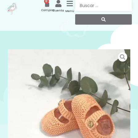
0
Compras
Cuenta
Menú