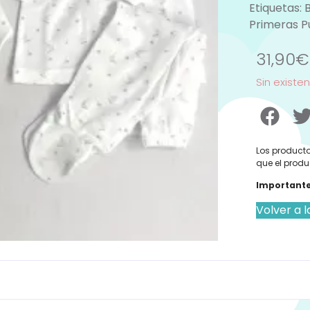
Etiquetas:
Primeras P
31,90
€
Sin existe
Los producto
que el produ
Importante
Volver a l