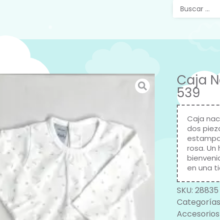
Caja N
539
Caja nac
dos piez
estampad
rosa. Un
bienveni
en una ti
SKU:
28835
Categorías
Accesorios