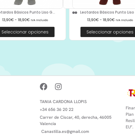
otardos Básicos Punto Liso G...
Leotardos Básicos Punto Liso 2
13,90
€
-
18,90
€
13,90
€
-
18,90
€
IVA Incluido
IVA Incluido
Seleccionar opciones
Seleccionar opciones
TANIA CARDONA LLOPIS
Finan
+34 656 36 20 22
Plan
Carrer de Ciscar, 40, derecha, 46005
Resi
Valencia
EU”.
Canastilla.es@gmail.com