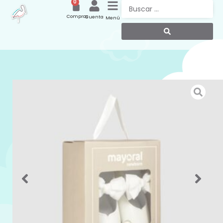
0
Compras
Cuenta
Menú