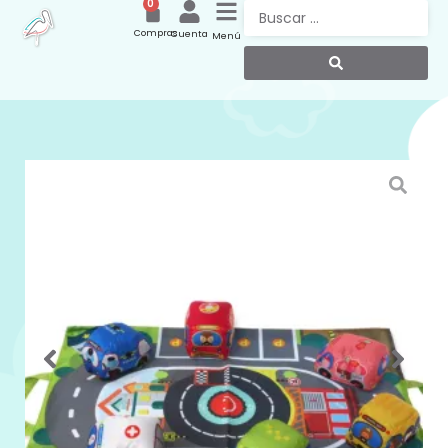
0
Compras
Cuenta
Menú