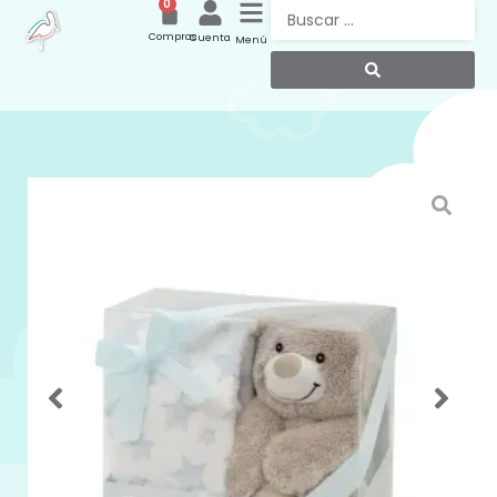
0
Compras
Cuenta
Menú