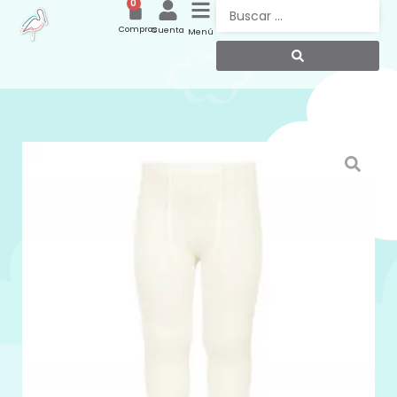
0
Compras
Cuenta
Menú