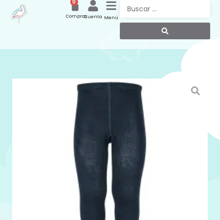
0
Compras
Cuenta
Menú