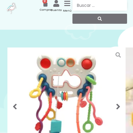
0
Compras
Cuenta
Menú