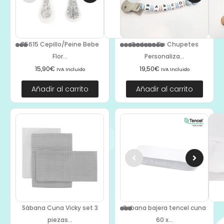
75615 Cepillo/Peine Bebe
Cadena De Chupetes
Flor...
Personaliza...
15,90
€
19,50
€
IVA Incluido
IVA Incluido
Añadir al carrito
Añadir al carrito
Sábana Cuna Vicky set 3
Sabana bajera tencel cuna
piezas...
60 x...