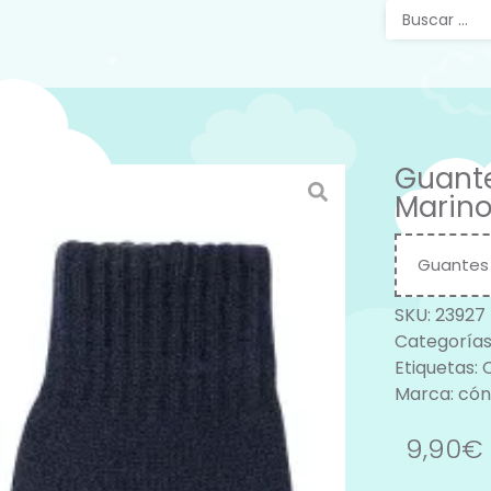
Guante
Marin
Guantes 
SKU:
23927
Categorías
Etiquetas:
Marca:
cón
9,90
€