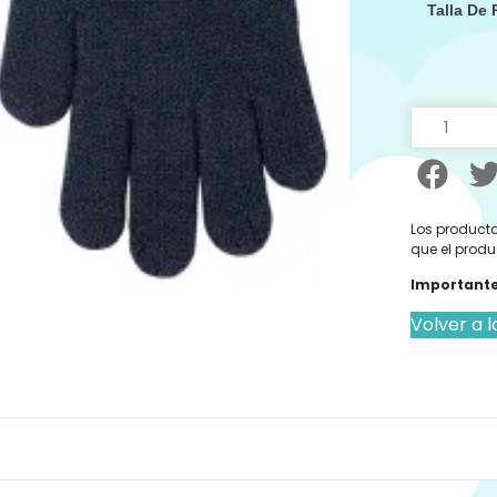
Talla De
Los producto
que el produ
Importante
Volver a l