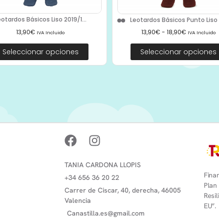
eotardos Básicos Liso 2019/1...
Leotardos Básicos Punto Liso 2
13,90
€
13,90
€
-
18,90
€
IVA Incluido
IVA Incluido
Seleccionar opciones
Seleccionar opciones
TANIA CARDONA LLOPIS
Finan
+34 656 36 20 22
Plan
Carrer de Ciscar, 40, derecha, 46005
Resi
Valencia
EU”.
Canastilla.es@gmail.com