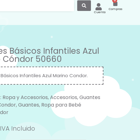
0
Compras
Cuenta
s Básicos Infantiles Azul
o Cóndor 50660
Básicos Infantiles Azul Marino Condor.
:
Ropa y Accesorios
,
Accesorios
,
Guantes
Condor
,
Guantes
,
Ropa para Bebé
dor
IVA Incluido