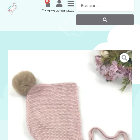
0
Compras
Cuenta
Menú