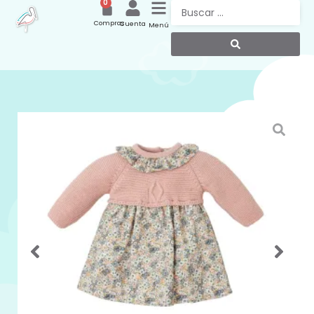
0
Compras
Cuenta
Menú