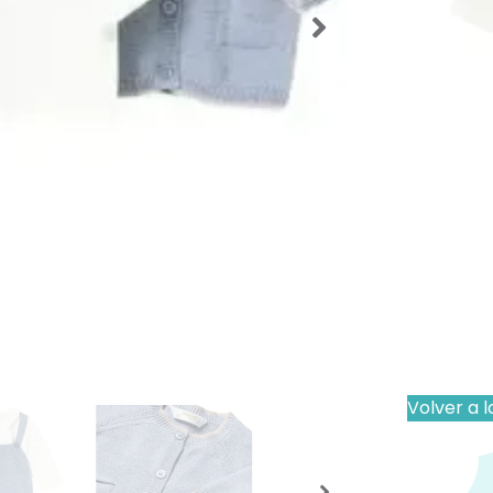
42,99
Talla De
Los producto
que el produ
Importante
Volver a l