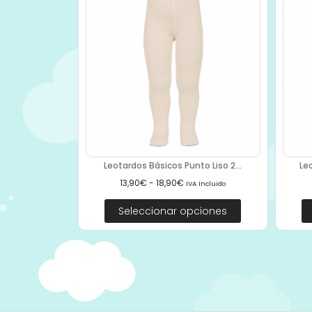
Leotardos Básicos Punto Liso 2...
Le
13,90
€
-
18,90
€
IVA Incluido
Seleccionar opciones