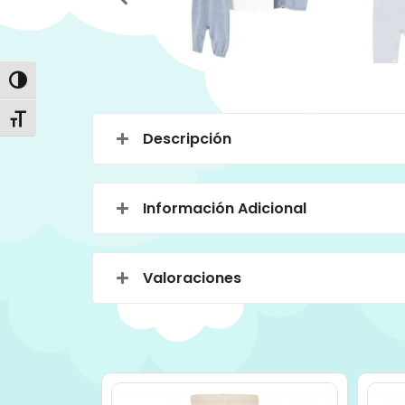
Alternar alto contraste
Alternar tamaño de letra
Descripción
Información Adicional
Valoraciones