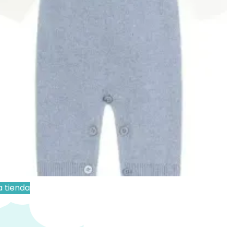
€
IVA Incluido
 Ropa
Añadir al carrito
s personalizados se hacen bajo pedido, verifica
cto sea personalizable:
:
La personalización no esta incluida en el precio.
a tienda