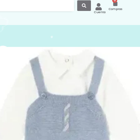
0
Compras
Cuenta
to Tres Piezas Peto
 y Jersey Azul 2621
tres piezas punto invierno, jersey
peto y rebeca azul.
Mayoral
:
Ropa y Accesorios
,
Conjunto de Ropa
imeras Puestas Punto Invierno
,
Ropa
Conjunto Bebé
,
Invierno
,
Mayoral
,
Primeras