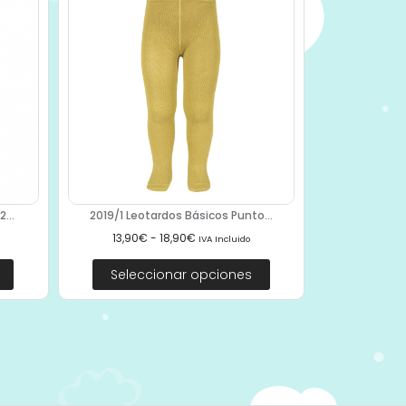
...
2019/1 Leotardos Básicos Punto...
13,90
€
-
18,90
€
IVA Incluido
Seleccionar opciones