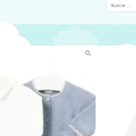
Conjun
Rebeca
Conjunto 
blanco, 
SKU:
13851
Categorías
Invierno
,
Pr
Etiquetas:
Puestas