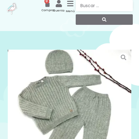
0
Compras
Cuenta
Menú