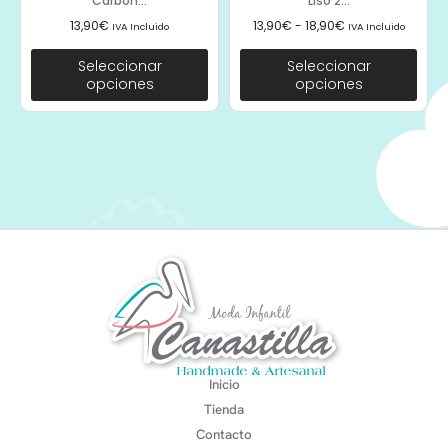
Carbón...
Liso 2...
13,90
€
13,90
€
-
18,90
€
IVA Incluido
IVA Incluido
Seleccionar
Seleccionar
opciones
opciones
Inicio
Tienda
Contacto