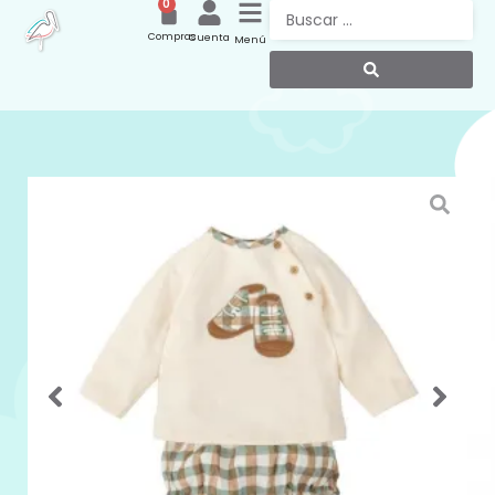
0
Compras
Cuenta
Menú