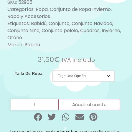
SKU:
52905
Categorías:
Ropa
,
Conjunto de Ropa Invierno
,
Ropa y Accesorios
Etiquetas:
Babidú
,
Conjunto
,
Conjunto Navidad
,
Conjunto Niño
,
Conjunto pololo
,
Cuadros
,
Invierno
,
Otoño
Marca:
Babidu
31,50
€
IVA Incluido
Talla De Ropa
Añadir al carrito
Los productos personalizados se hacen bajo pedido, verifica