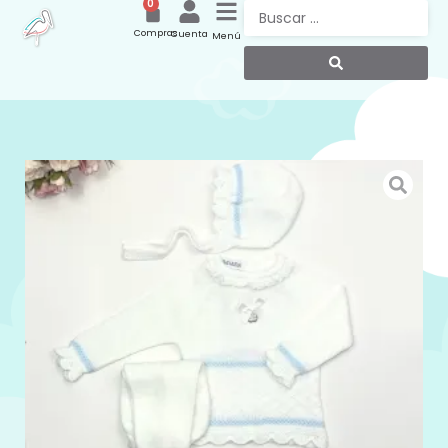
0
Compras
Cuenta
Menú