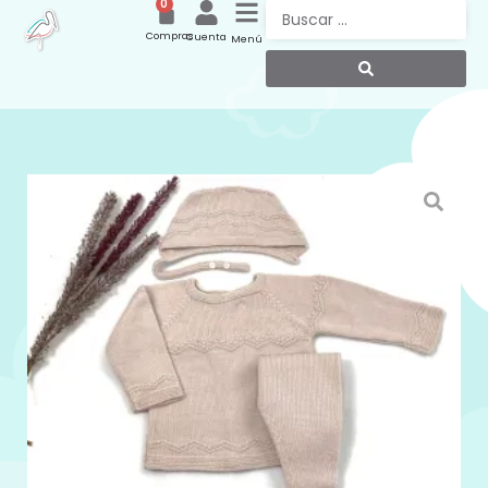
0
Compras
Cuenta
Menú