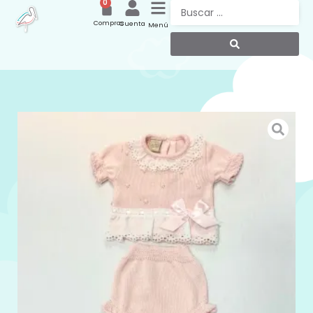
0
Compras
Cuenta
Menú