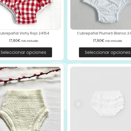
ubrepañal Vichy Rojo 24154
Cubrepañal Plumeti Blanco 241
17,90
€
17,90
€
IVA Incluido
IVA Incluido
Seleccionar opciones
Seleccionar opciones