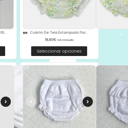
5...
Culetin De Tela Estampado Flor...
18,90
€
IVA Incluido
Seleccionar opciones