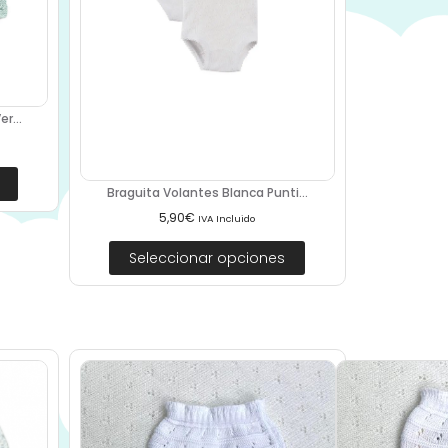
r...
Braguita Volantes Blanca Punti...
5,90
€
IVA Incluido
Seleccionar opciones