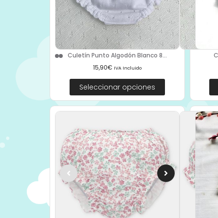
C
Culetín Punto Algodón Blanco 8...
15,90
€
IVA Incluido
Seleccionar opciones