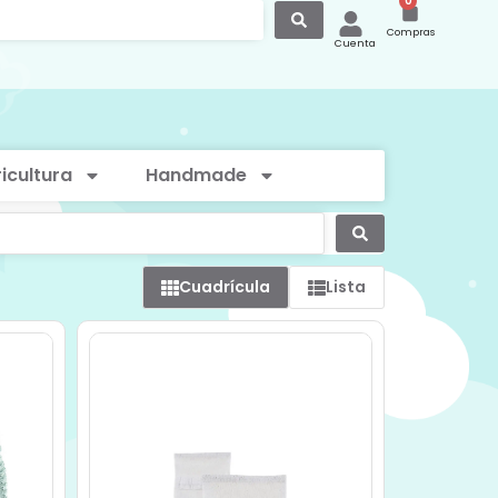
0
Compras
Cuenta
icultura
Handmade
Cuadrícula
Lista