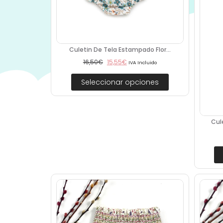
Culetin De Tela Estampado Flor...
16,50
€
15,55
€
IVA Incluido
Seleccionar opciones
Cul