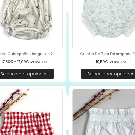
etin Cubrepañal Honguitos 2...
Culetin De Tela Estampado Flo
17,80
€
-
17,90
€
19,50
€
IVA Incluido
IVA Incluido
Seleccionar opciones
Seleccionar opciones