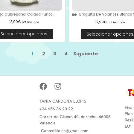
ga Cubrepañal Calada Punto...
Braguita De Volantes Blanco 9
13,90
€
12,99
€
IVA Incluido
IVA Incluido
Seleccionar opciones
Seleccionar opciones
1
2
3
4
Siguiente
TANIA CARDONA LLOPIS
Finan
+34 656 36 20 22
Plan
Carrer de Ciscar, 40, derecha, 46005
Resi
Valencia
EU”.
Canastilla.es@gmail.com