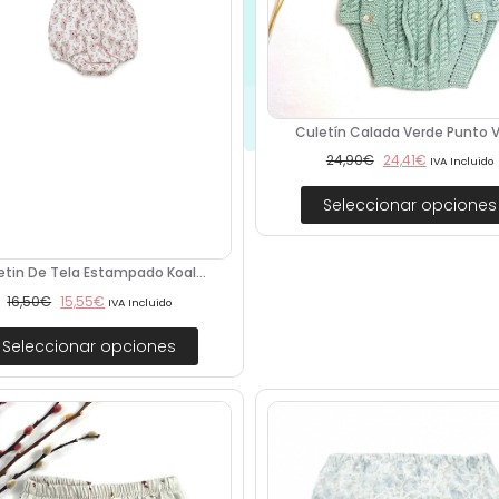
Culetín Calada Verde Punto Ve
24,90
€
24,41
€
IVA Incluido
Seleccionar opciones
etin De Tela Estampado Koal...
16,50
€
15,55
€
IVA Incluido
Seleccionar opciones