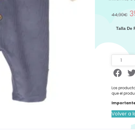
3
44,90
€
Talla De
Los producto
que el produ
Importante
Volver a l