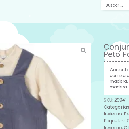
Conjun
Peto P
Conjunto
camisa c
madera. 
madera.
SKU:
29941
Categorías
Invierno
,
Pe
Etiquetas:
Invierno
,
O