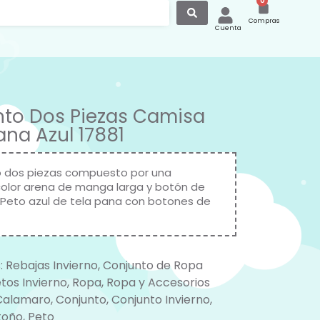
0
Compras
Cuenta
to Dos Piezas Camisa
ana Azul 17881
 dos piezas compuesto por una
olor arena de manga larga y botón de
Peto azul de tela pana con botones de
:
Rebajas Invierno
,
Conjunto de Ropa
tos Invierno
,
Ropa
,
Ropa y Accesorios
Calamaro
,
Conjunto
,
Conjunto Invierno
,
toño
,
Peto