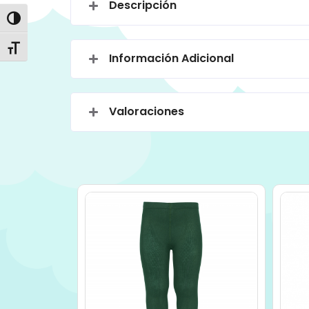
Descripción
Alternar alto contraste
Alternar tamaño de letra
Información Adicional
Valoraciones