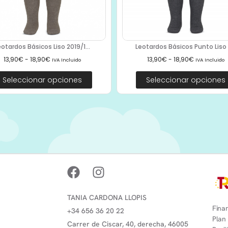
eotardos Básicos Liso 2019/1...
Leotardos Básicos Punto Liso 2
13,90
€
-
18,90
€
13,90
€
-
18,90
€
IVA Incluido
IVA Incluido
Seleccionar opciones
Seleccionar opciones
TANIA CARDONA LLOPIS
Finan
+34 656 36 20 22
Plan
Carrer de Ciscar, 40, derecha, 46005