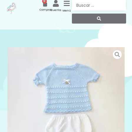
0
Compras
Cuenta
Menú