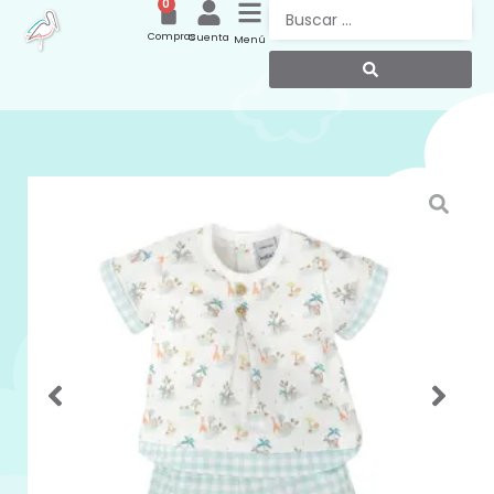
0
Compras
Cuenta
Menú