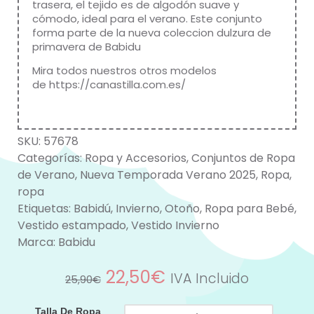
trasera, el tejido es de algodón suave y
cómodo, ideal para el verano. Este conjunto
forma parte de la nueva coleccion dulzura de
primavera de
Babidu
Mira todos nuestros otros modelos
de
https://canastilla.com.es/
SKU:
57678
Categorías:
Ropa y Accesorios
,
Conjuntos de Ropa
de Verano
,
Nueva Temporada Verano 2025
,
Ropa
,
ropa
Etiquetas:
Babidú
,
Invierno
,
Otoño
,
Ropa para Bebé
,
Vestido estampado
,
Vestido Invierno
Marca:
Babidu
22,50
€
IVA Incluido
25,90
€
Talla De Ropa