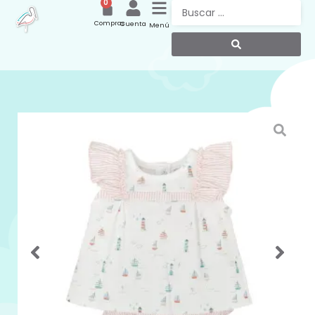
0
Compras
Cuenta
Menú