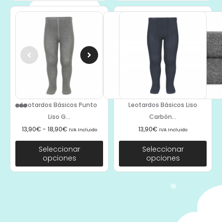
Leotardos Básicos Punto
Leotardos Básicos Liso
Liso G...
Carbón...
13,90
€
-
18,90
€
13,90
€
IVA Incluido
IVA Incluido
Seleccionar
Seleccionar
opciones
opciones